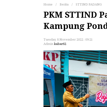
Home
/
Berita
/
STTIND PADANG
PKM STTIND P
Kampung Pon
Tuesday, 8 November 2022 : 09:21
Admin
kabar62