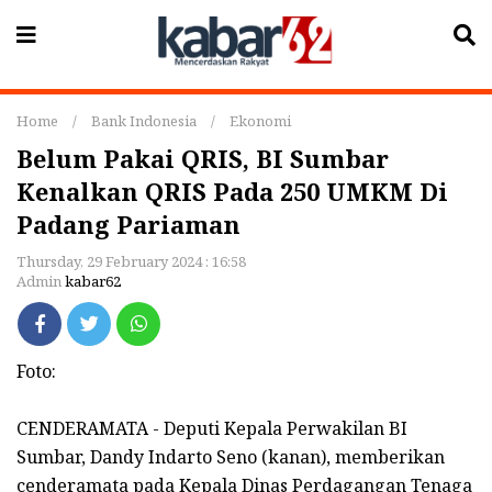
Home
/
Bank Indonesia
/
Ekonomi
Belum Pakai QRIS, BI Sumbar
Kenalkan QRIS Pada 250 UMKM Di
Padang Pariaman
Thursday, 29 February 2024 : 16:58
Admin
kabar62
Foto:
CENDERAMATA - Deputi Kepala Perwakilan BI
Sumbar, Dandy Indarto Seno (kanan), memberikan
cenderamata pada Kepala Dinas Perdagangan Tenaga