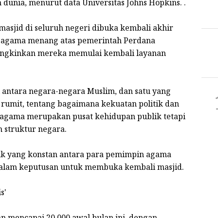
h dunia, menurut data Universitas Johns Hopkins. .
masjid di seluruh negeri dibuka kembali akhir
in agama menang atas pemerintah Perdana
ngkinkan mereka memulai kembali layanan
i antara negara-negara Muslim, dan satu yang
 rumit, tentang bagaimana kekuatan politik dan
a agama merupakan pusat kehidupan publik tetapi
 struktur negara.
rik yang konstan antara para pemimpin agama
t dalam keputusan untuk membuka kembali masjid.
s'
an mencapai 20.000 awal bulan ini, dengan