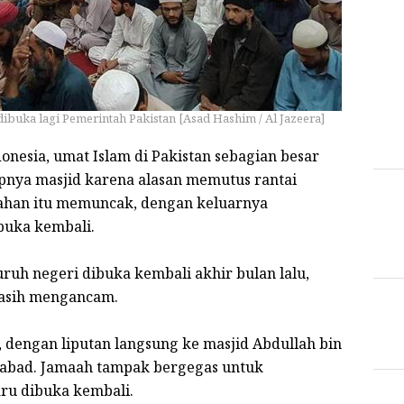
dibuka lagi Pemerintah Pakistan [Asad Hashim / Al Jazeera]
nesia, umat Islam di Pakistan sebagian besar
pnya masjid karena alasan memutus rantai
sahan itu memuncak, dengan keluarnya
buka kembali.
luruh negeri dibuka kembali akhir bulan lalu,
asih mengancam.
, dengan liputan langsung ke masjid Abdullah bin
amabad. Jamaah tampak bergegas untuk
ru dibuka kembali.