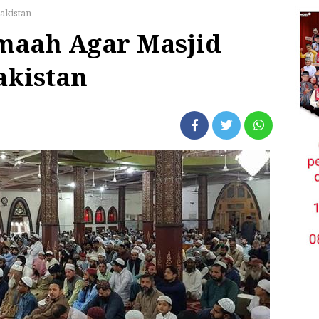
akistan
maah Agar Masjid
akistan