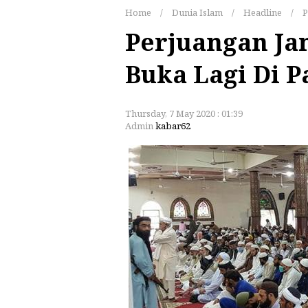
Home
/
Dunia Islam
/
Headline
/
P
Perjuangan Ja
Buka Lagi Di P
Thursday, 7 May 2020 : 01:39
Admin
kabar62