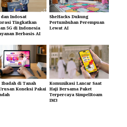
 dan Indosat
SheHacks Dukung
orasi Tingkatkan
Pertumbuhan Perempuan
gan 5G di Indonesia
Lewat AI
ayanan Berbasis AI
 Ibadah di Tanah
Komunikasi Lancar Saat
 Urusan Koneksi Pakai
Haji Bersama Paket
badah
Terpercaya SimpelRoam
IM3