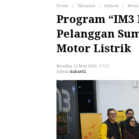
Home
/
Ekonomi
/
Indosat
/
News
Program “IM3 P
Pelanggan Sum
Motor Listrik
Monday, 25 May 2026 : 17:12
Admin
kabar62