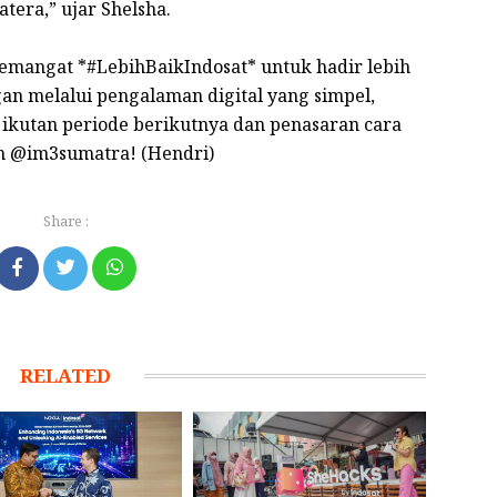
tera,” ujar Shelsha.
semangat *#LebihBaikIndosat* untuk hadir lebih
an melalui pengalaman digital yang simpel,
ikutan periode berikutnya dan penasaran cara
am @im3sumatra! (Hendri)
Share :
RELATED