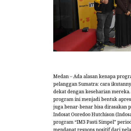
Medan – Ada alasan kenapa progra
pelanggan Sumatra: cara ikutann
dekat dengan keseharian mereka. D
program ini menjadi bentuk apresi
juga benar-benar bisa dirasakan 
Indosat Ooredoo Hutchison (Indos
program “IM3 Pasti Simpel” perio
mendapat respons positif dari pel