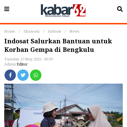
Home
/
Ekonomi
/
Indosat
/
News
Indosat Salurkan Bantuan untuk
Korban Gempa di Bengkulu
Tuesday, 27 May 2025 : 00:39
Admin
Editor